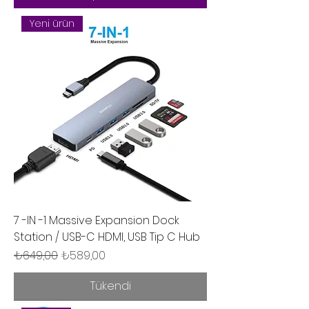
Yeni ürün
7 -IN -1 Massive Expansion Dock
Station / USB-C HDMI, USB Tip C Hub
Normal Fiyat
İndirimli Fiyat
₺649,00
₺589,00
Tükendi