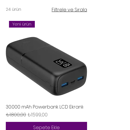
24 ürün
Filtrele ve Sırala
Yeni ürün
30.000 mAh Powerbank LCD Ekranlı
Normal Fiyat
İndirimli Fiyat
₺1.800,00
₺1.599,00
Sepete Ekle