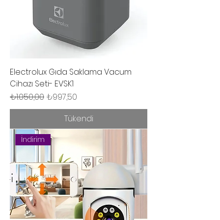
Electrolux Gıda Saklama Vacum
Cihazı Seti- EVSK1
Normal Fiyat
İndirimli Fiyat
₺1.050,00
₺997,50
Tükendi
İndirim