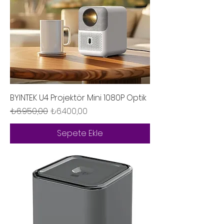
BYINTEK U4 Projektör Mini 1080P Optik
Normal Fiyat
İndirimli Fiyat
₺6.950,00
₺6.400,00
Sepete Ekle