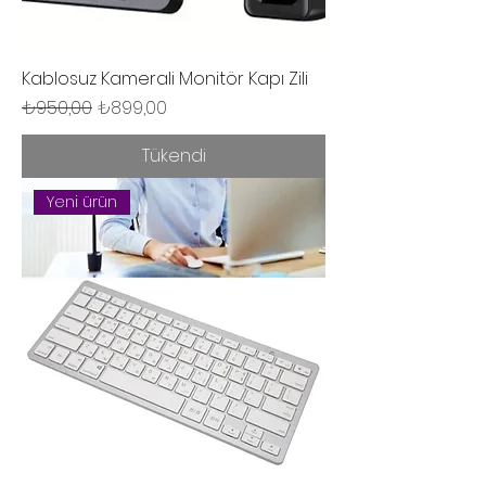
Kablosuz Kamerali Monitör Kapı Zili
Normal Fiyat
İndirimli Fiyat
₺950,00
₺899,00
Tükendi
Yeni ürün