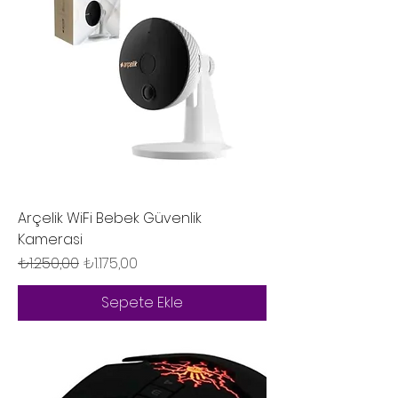
Arçelik WiFi Bebek Güvenlik
Kamerasi
Normal Fiyat
İndirimli Fiyat
₺1.250,00
₺1.175,00
Sepete Ekle